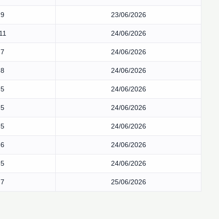
9
23/06/2026
11
24/06/2026
7
24/06/2026
8
24/06/2026
5
24/06/2026
5
24/06/2026
5
24/06/2026
6
24/06/2026
5
24/06/2026
7
25/06/2026