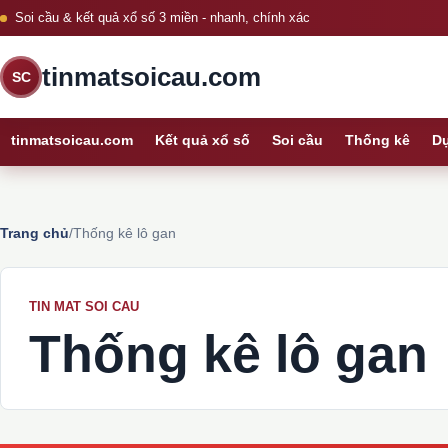
Chuyển tới nội dung
Soi cầu & kết quả xổ số 3 miền - nhanh, chính xác
tinmatsoicau.com
SC
tinmatsoicau.com
Kết quả xổ số
Soi cầu
Thống kê
D
Trang chủ
/
Thống kê lô gan
TIN MAT SOI CAU
Thống kê lô gan