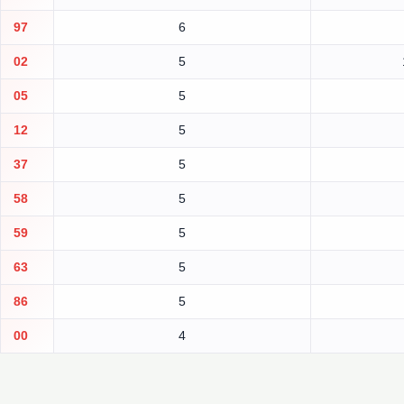
97
6
02
5
05
5
12
5
37
5
58
5
59
5
63
5
86
5
00
4