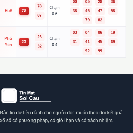
00
05
28
36
78
Chạm
78
Huế
38
45
47
58
0-6
87
79
82
03
04
06
19
23
Phú
Chạm
23
31
41
45
69
Yên
0-4
32
92
99
Bản tin dữ liệu dành cho người đọc muốn theo dõi kết quả
xổ số có phương pháp, có giới hạn và có trách nhiệm.