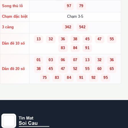
Song thủ lô
97
79
Chạm đặc biệt
Chạm 3-5
3 càng
342
542
13
32
36
38
45
47
55
Dàn đề 10 số
83
84
91
01
03
06
07
13
32
36
Dàn đề 20 số
38
45
47
52
55
60
65
75
83
84
91
92
95