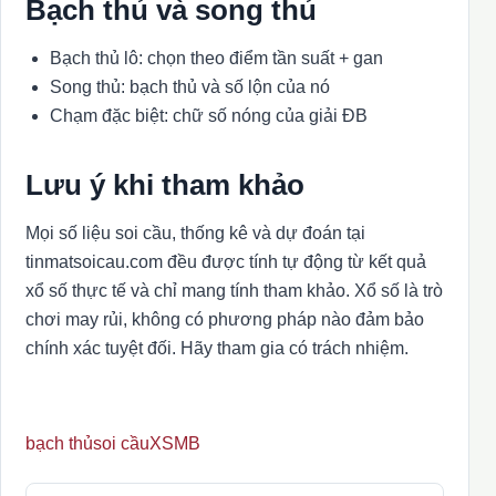
Bạch thủ và song thủ
Bạch thủ lô: chọn theo điểm tần suất + gan
Song thủ: bạch thủ và số lộn của nó
Chạm đặc biệt: chữ số nóng của giải ĐB
Lưu ý khi tham khảo
Mọi số liệu soi cầu, thống kê và dự đoán tại
tinmatsoicau.com đều được tính tự động từ kết quả
xổ số thực tế và chỉ mang tính tham khảo. Xổ số là trò
chơi may rủi, không có phương pháp nào đảm bảo
chính xác tuyệt đối. Hãy tham gia có trách nhiệm.
bạch thủ
soi cầu
XSMB