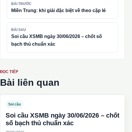
Post navigation
BÀI TRƯỚC
Miền Trung: khi giải đặc biệt về theo cặp lẻ
BÀI SAU
Soi cầu XSMB ngày 30/06/2026 – chốt số
bạch thủ chuẩn xác
ĐỌC TIẾP
Bài liên quan
Soi cầu
Soi cầu XSMB ngày 30/06/2026 – chốt
số bạch thủ chuẩn xác