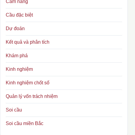
Cẩm nang
Cầu đặc biệt
Dự đoán
Kết quả và phân tích
Khám phá
Kinh nghiệm
Kinh nghiệm chốt số
Quản lý vốn trách nhiệm
Soi cầu
Soi cầu miền Bắc